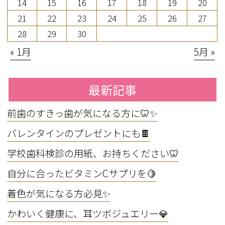
14
15
16
17
18
19
20
21
22
23
24
25
26
27
28
29
30
« 1月
5月 »
最新記事
前歯のすきっ歯が気になる方に🦷✨
バレンタインのプレゼントにも🍫
学校歯科検診の用紙、お持ちください🦷
自分に合ったビタミンCサプリを🍋
着色が気になる方必見✨
かわいく健康に、耳ツボジュエリー💎