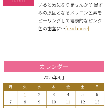
いると気になりませんか？ 黒ず
みの原因となるメラニン色素を
ピ－リングして健康的なピンク
色の歯茎に…
[read more]
カレンダー
2025年4月
月
火
水
木
金
土
日
1
2
3
4
5
6
7
8
9
10
11
12
13