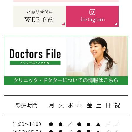
24時間受付中
Instagram
WEB予約
診療時間
月
火
水
木
金
土
日
祝
11:00～14:00
●
●
／
●
■
▲
／
／
16:00～20:00
●
●
／
●
■
▲
／
／